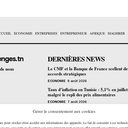
CCUEIL
ECONOMIE
ENTREPRISES
ENTREPRENEUR
AFRIQUE
MAGHREB
DERNIÈRES NEWS
enges.tn
Le CMF et la Banque de France scellent d
 de nous
accords stratégiques
ECONOMIE
8 août 2026
Taux d’inflation en Tunisie : 5,1% en juille
malgré le repli des prix alimentaires
ECONOMIE
7 août 2026
Une formation gratuite en fibre optique ou
Gérer le consentement aux cookies
portes à Tunis pour 12 jeunes talents
ies pour stocker et/ou accéder aux informations des appareils. Le fait de consentir à ces technol
ENTREPRENEUR
6 août 2026
ne pas consentir ou de retirer son consentement peut avoir un effet négatif sur certaines caracté