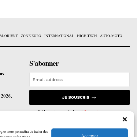
M-ORIENT
ZONE EURO
INTERNATIONAL
HIGH-TECH
AUTO-MOTO
S'abonner
eux
t 2026,
JE SOUSCRIS
J'ai lu et j'accepte la
politique de
confidentialité
.
vre ses
ogies nous permettra de traiter des
Accepter
ristiques et fonctions.