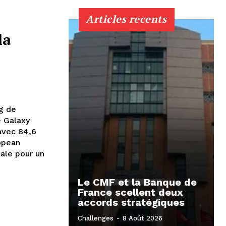
Articles recents
la
g de
e Galaxy
avec 84,6
opean
iale pour un
Le CMF et la Banque de
France scellent deux
accords stratégiques
Challenges
-
8 Août 2026