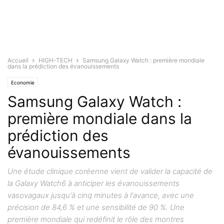
Accueil
HIGH-TECH
Samsung Galaxy Watch : première mondiale
dans la prédiction des évanouissements
Economie
Samsung Galaxy Watch :
première mondiale dans la
prédiction des
évanouissements
Une étude clinique coréenne vient de valider la capacité de
la Galaxy Watch6 à anticiper les évanouissements
vasovagaux jusqu'à cinq minutes à l'avance, avec une
précision de 84,6 % et une sensibilité de 90 %. Une
première mondiale qui redéfinit le rôle des montres