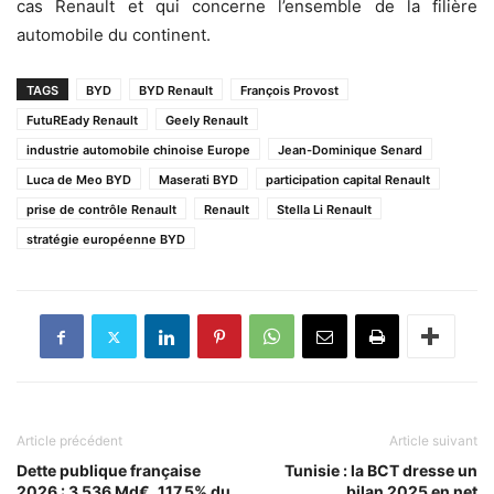
cas Renault et qui concerne l’ensemble de la filière
automobile du continent.
TAGS
BYD
BYD Renault
François Provost
FutuREady Renault
Geely Renault
industrie automobile chinoise Europe
Jean-Dominique Senard
Luca de Meo BYD
Maserati BYD
participation capital Renault
prise de contrôle Renault
Renault
Stella Li Renault
stratégie européenne BYD
Article précédent
Article suivant
Dette publique française
Tunisie : la BCT dresse un
2026 : 3 536 Md€, 117,5% du
bilan 2025 en net