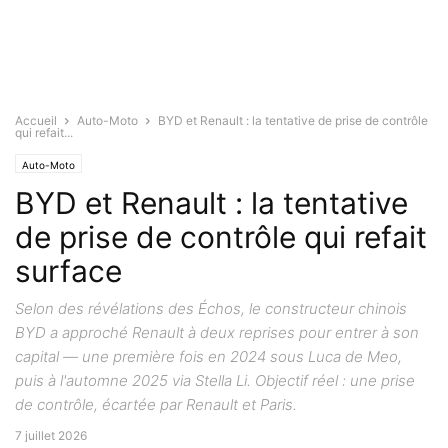
Accueil
Auto-Moto
BYD et Renault : la tentative de prise de contrôle
qui refait...
Auto-Moto
BYD et Renault : la tentative
de prise de contrôle qui refait
surface
Selon des révélations des Échos, le constructeur chinois
BYD a approché Renault à deux reprises pour entrer à son
capital — une première fois en 2024 sous Luca de Meo,
puis à l'automne 2025 via Stella Li. Objectif réel : une prise
de contrôle, écartée par Renault et Paris.
7 juillet 2026