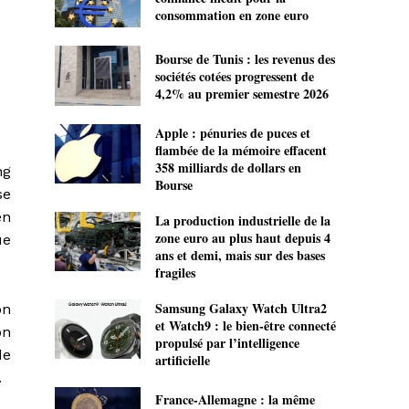
consommation en zone euro
Bourse de Tunis : les revenus des
sociétés cotées progressent de
4,2% au premier semestre 2026
Apple : pénuries de puces et
flambée de la mémoire effacent
358 milliards de dollars en
ng
Bourse
se
en
La production industrielle de la
zone euro au plus haut depuis 4
ue
ans et demi, mais sur des bases
fragiles
Samsung Galaxy Watch Ultra2
on
et Watch9 : le bien-être connecté
on
propulsé par l’intelligence
de
artificielle
.
France-Allemagne : la même