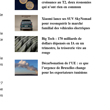
croissance au T2, deux économies
qui n’ont rien en commun
le
Xiaomi lance ses SUV SkyNomad
pour reconquérir le marché
familial des véhicules électriques
de
Big Tech : 170 milliards de
te
dollars dépensés en IA en un
trimestre, la trésorerie vire au
rouge
de
Décarbonation de l’UE : ce que
es
l’urgence de Bruxelles change
pour les exportateurs tunisiens
27
ne
es