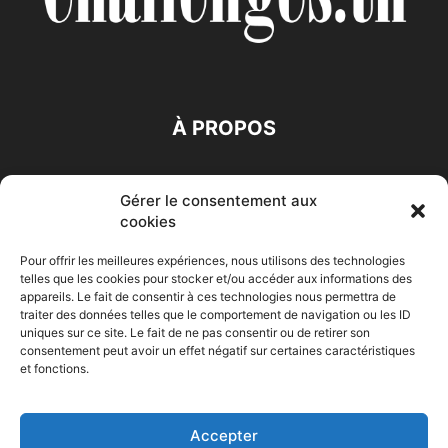
À PROPOS
SUIVEZ NOUS
Gérer le consentement aux
cookies
Pour offrir les meilleures expériences, nous utilisons des technologies
telles que les cookies pour stocker et/ou accéder aux informations des
appareils. Le fait de consentir à ces technologies nous permettra de
traiter des données telles que le comportement de navigation ou les ID
Accueil
Economie
Entreprises
Entrepreneur
Afrique
uniques sur ce site. Le fait de ne pas consentir ou de retirer son
consentement peut avoir un effet négatif sur certaines caractéristiques
Maghreb
M-Orient
Zone Euro
International
et fonctions.
HIGH-TECH
Auto-Moto
Accepter