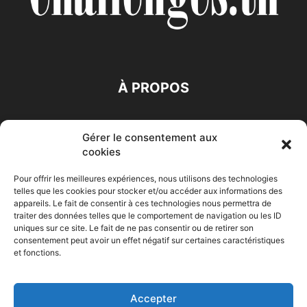
À PROPOS
SUIVEZ NOUS
Gérer le consentement aux
cookies
Pour offrir les meilleures expériences, nous utilisons des technologies
telles que les cookies pour stocker et/ou accéder aux informations des
appareils. Le fait de consentir à ces technologies nous permettra de
traiter des données telles que le comportement de navigation ou les ID
Accueil
Economie
Entreprises
Entrepreneur
Afrique
uniques sur ce site. Le fait de ne pas consentir ou de retirer son
consentement peut avoir un effet négatif sur certaines caractéristiques
Maghreb
M-Orient
Zone Euro
International
et fonctions.
HIGH-TECH
Auto-Moto
Accepter