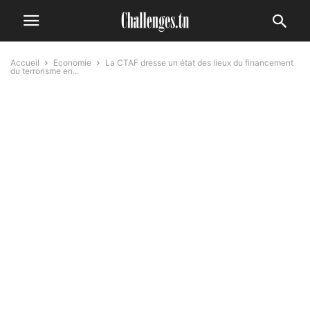
Accueil
Economie
La CTAF dresse un état des lieux du financement
du terrorisme en...