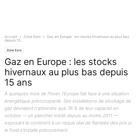
Accueil
Zone Euro
Gaz en Europe : les stocks hivernaux au plus bas
depuis 15...
Zone Euro
Gaz en Europe : les stocks
hivernaux au plus bas depuis
15 ans
À quelques mois de l'hiver, l'Europe fait face à une situation
énergétique préoccupante. Ses installations de stockage de
gaz devraient n'atteindre que 76 % de leur capacité en
octobre — un plancher inédit depuis au moins 2011 —
exposant le continent à un risque réel de flambée des prix si
le froid s'installe précocement.