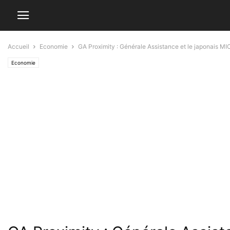
Accueil
Economie
GA Proximity : Générale Assistance et le japonais MICS
Economie