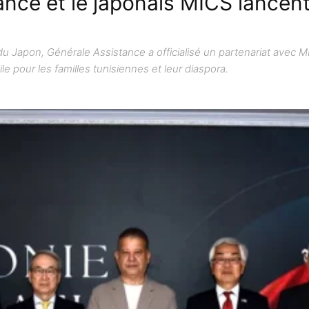
ance et le japonais MICS lancent
 Japon, Générale Assistance a officialisé un partenariat avec MI
e pour les familles tunisiennes et leur diaspora.