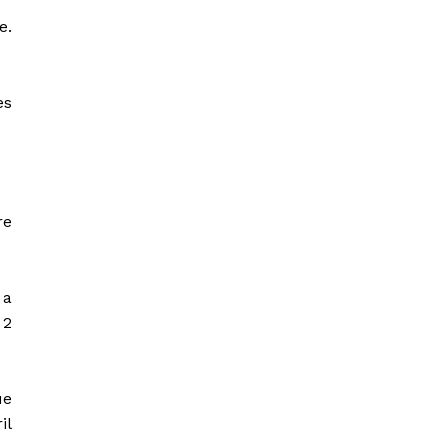
e.
es
re
 a
 2
ue
il