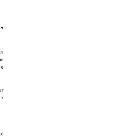
27
ts
es
de
ur
ir
té