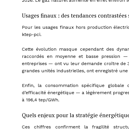
2026. Le gaz naturel alimente en effet environ 9
Usages finaux : des tendances contrastées s
Pour les usages finaux hors production électr
ktep-pci.
Cette évolution masque cependant des dynami
raccordés en moyenne et basse pression — 
entreprises — ont vu leur demande croître de 3 
grandes unités industrielles, ont enregistré un
Enfin, la consommation spécifique globale
d’efficacité énergétique — a légèrement progressé
à 196,4 tep/GWh.
Quels enjeux pour la stratégie énergétiqu
Ces chiffres confirment la fragilité struc