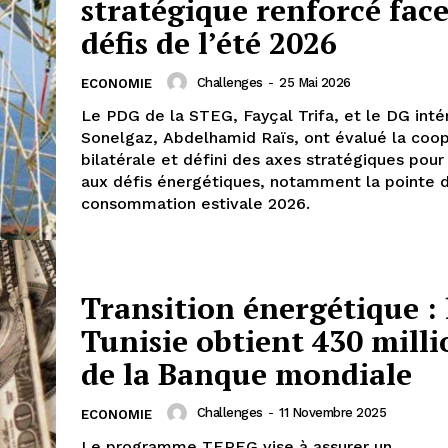
stratégique renforcé fac
défis de l’été 2026
Challenges
-
25 Mai 2026
ECONOMIE
Le PDG de la STEG, Fayçal Trifa, et le DG inté
Sonelgaz, Abdelhamid Raïs, ont évalué la coop
bilatérale et défini des axes stratégiques pou
aux défis énergétiques, notamment la pointe 
consommation estivale 2026.
Transition énergétique : 
Tunisie obtient 430 milli
de la Banque mondiale
Challenges
-
11 Novembre 2025
ECONOMIE
Le programme TEREG vise à assurer un