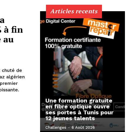
Articles recents
la
 à fin
e au
t chuté de
az algérien
 premier
issante.
Une formation gratuite
en fibre optique ouvre
ses portes à Tunis pour
12 jeunes talents
Challenges
-
6 Août 2026