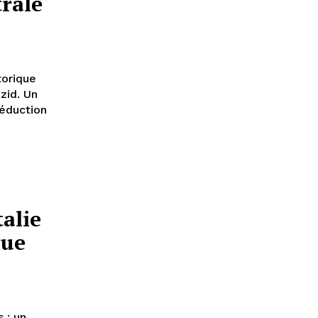
trale
torique
zid. Un
réduction
alie
que
 : un