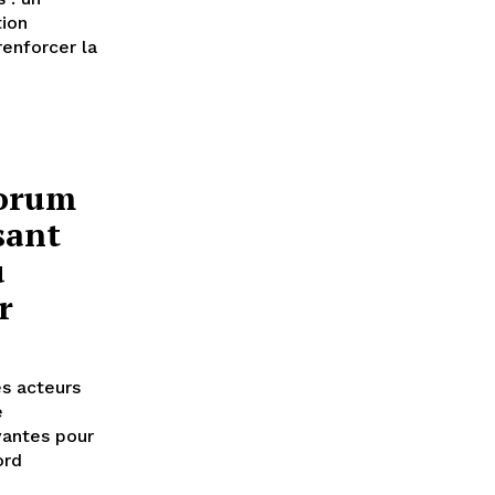
tion
renforcer la
Forum
sant
u
r
es acteurs
e
vantes pour
ord