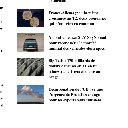
artificielle
ne
France-Allemagne : la même
 :
croissance au T2, deux économies
de
qui n’ont rien en commun
es
Xiaomi lance ses SUV SkyNomad
pour reconquérir le marché
familial des véhicules électriques
rs
Big Tech : 170 milliards de
dollars dépensés en IA en un
trimestre, la trésorerie vire au
rouge
 a
Décarbonation de l’UE : ce que
e.
l’urgence de Bruxelles change
on
pour les exportateurs tunisiens
té