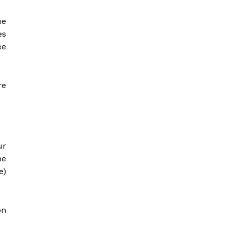
ue
es
ée
re
ur
ne
e)
on