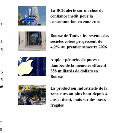
La BCE alerte sur un choc de
confiance inédit pour la
consommation en zone euro
re
Bourse de Tunis : les revenus des
sociétés cotées progressent de
t,
4,2% au premier semestre 2026
de
Apple : pénuries de puces et
flambée de la mémoire effacent
358 milliards de dollars en
 y
Bourse
re
ne
La production industrielle de la
zone euro au plus haut depuis 4
ans et demi, mais sur des bases
fragiles
m,
e.