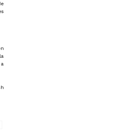
de
es
en
la
 a
ch