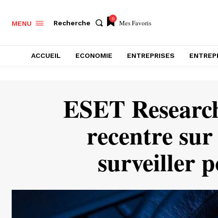
0
Mes Favoris
Recherche
MENU
ACCUEIL
ECONOMIE
ENTREPRISES
ENTREP
ESET Research 
recentre sur 
surveiller 