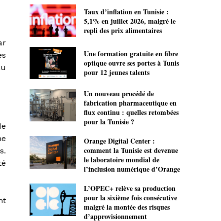
Taux d’inflation en Tunisie :
5,1% en juillet 2026, malgré le
repli des prix alimentaires
ar
Une formation gratuite en fibre
es
optique ouvre ses portes à Tunis
au
pour 12 jeunes talents
Un nouveau procédé de
fabrication pharmaceutique en
flux continu : quelles retombées
pour la Tunisie ?
de
me
Orange Digital Center :
comment la Tunisie est devenue
s.
le laboratoire mondial de
té
l’inclusion numérique d’Orange
L’OPEC+ relève sa production
pour la sixième fois consécutive
nt
malgré la montée des risques
d’approvisionnement