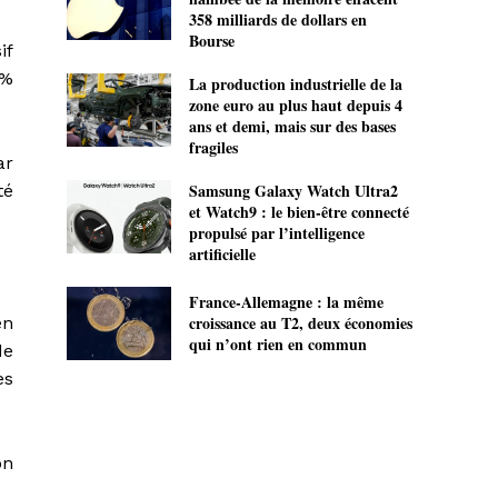
358 milliards de dollars en
Bourse
if
 %
La production industrielle de la
zone euro au plus haut depuis 4
ans et demi, mais sur des bases
fragiles
ar
Samsung Galaxy Watch Ultra2
té
et Watch9 : le bien-être connecté
propulsé par l’intelligence
artificielle
France-Allemagne : la même
croissance au T2, deux économies
en
qui n’ont rien en commun
de
es
on