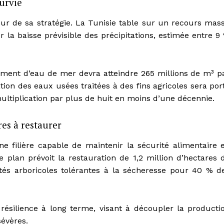
survie
r de sa stratégie. La Tunisie table sur un recours mass
a baisse prévisible des précipitations, estimée entre 9
ement d’eau de mer devra atteindre 265 millions de m³ p
ation des eaux usées traitées à des fins agricoles sera por
ltiplication par plus de huit en moins d’une décennie.
res à restaurer
une filière capable de maintenir la sécurité alimentaire 
 plan prévoit la restauration de 1,2 million d’hectares 
étés arboricoles tolérantes à la sécheresse pour 40 % d
 résilience à long terme, visant à découpler la producti
sévères.