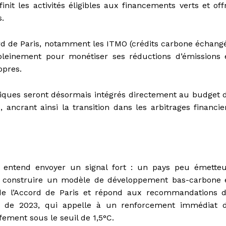
init les activités éligibles aux financements verts et off
s.
cord de Paris, notamment les ITMO (crédits carbone échang
 pleinement pour monétiser ses réductions d’émissions 
opres.
atiques seront désormais intégrés directement au budget 
ancrant ainsi la transition dans les arbitrages financie
e entend envoyer un signal fort : un pays peu émetteu
t construire un modèle de développement bas-carbone 
e de l’Accord de Paris et répond aux recommandations 
e) de 2023, qui appelle à un renforcement immédiat 
fement sous le seuil de 1,5°C.