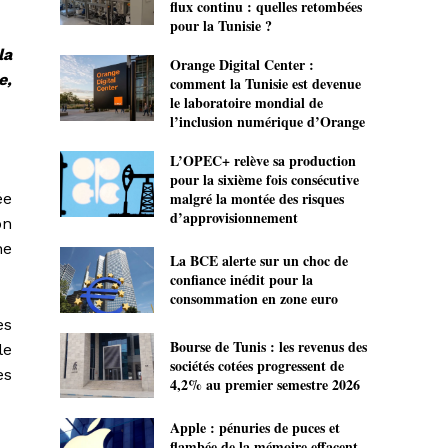
flux continu : quelles retombées
pour la Tunisie ?
la
Orange Digital Center :
e,
comment la Tunisie est devenue
le laboratoire mondial de
l’inclusion numérique d’Orange
L’OPEC+ relève sa production
pour la sixième fois consécutive
malgré la montée des risques
ée
d’approvisionnement
on
ne
La BCE alerte sur un choc de
confiance inédit pour la
consommation en zone euro
es
Bourse de Tunis : les revenus des
le
sociétés cotées progressent de
es
4,2% au premier semestre 2026
Apple : pénuries de puces et
flambée de la mémoire effacent