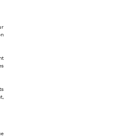
ur
on
nt
es
ts
t,
ue