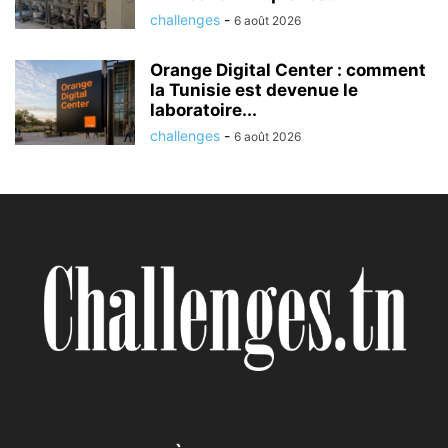
challenges
-
6 août 2026
Orange Digital Center : comment
la Tunisie est devenue le
laboratoire...
challenges
-
6 août 2026