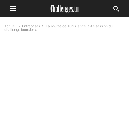
Accueil
Entreprises
La bourse de Tunis lance la 4e session du
challenge boursier «...