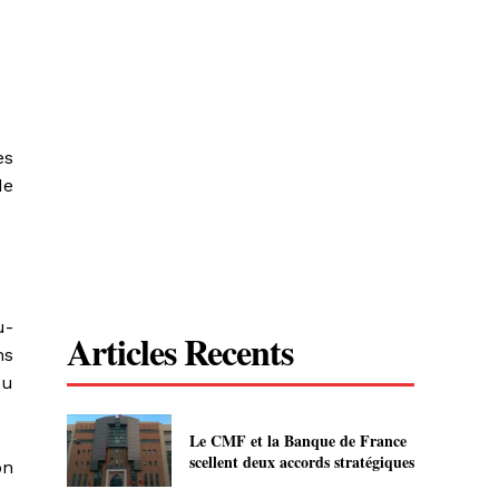
es
de
u-
Articles Recents
ns
ou
Le CMF et la Banque de France
scellent deux accords stratégiques
on