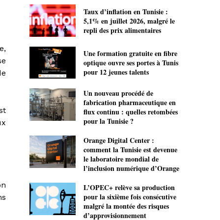
Taux d’inflation en Tunisie :
5,1% en juillet 2026, malgré le
repli des prix alimentaires
e,
Une formation gratuite en fibre
se
optique ouvre ses portes à Tunis
pour 12 jeunes talents
de
Un nouveau procédé de
fabrication pharmaceutique en
st
flux continu : quelles retombées
pour la Tunisie ?
ux
Orange Digital Center :
comment la Tunisie est devenue
le laboratoire mondial de
l’inclusion numérique d’Orange
on
L’OPEC+ relève sa production
pour la sixième fois consécutive
ns
malgré la montée des risques
d’approvisionnement