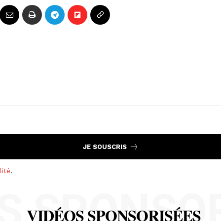
JE SOUSCRIS
lité
.
S SPONSO
VIDÉOS SPONSORISÉES