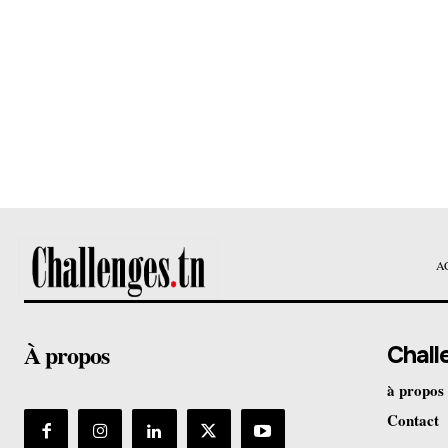
A
À propos
Chall
à propos
Contact