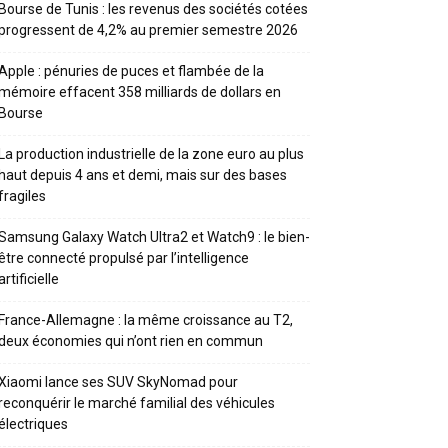
Bourse de Tunis : les revenus des sociétés cotées
progressent de 4,2% au premier semestre 2026
Apple : pénuries de puces et flambée de la
mémoire effacent 358 milliards de dollars en
Bourse
La production industrielle de la zone euro au plus
haut depuis 4 ans et demi, mais sur des bases
fragiles
Samsung Galaxy Watch Ultra2 et Watch9 : le bien-
être connecté propulsé par l’intelligence
artificielle
France-Allemagne : la même croissance au T2,
deux économies qui n’ont rien en commun
Xiaomi lance ses SUV SkyNomad pour
reconquérir le marché familial des véhicules
électriques