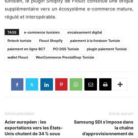
tunisien, le plugin Shopify de Flouci constitue une brique
supplémentaire vers un écosystème e-commerce mature,
régulé et interopérable.
TAGS
e-commerce tunisien
encaissement digital
fintech tunisie
Flouci Shopify
paiement à la livraison Tunisie
paiement en ligne BCT
PCI DSS Tunisie
plugin paiement Tunisie
wallet Flouci
WooCommerce PrestaShop Tunisie
Article précédent
Article suivant
Acier européen : les
Samsung SDI s’impose dans
exportations vers les États-
la chaîne
Unis chutent de 34 % sous
d’approvisionnement de