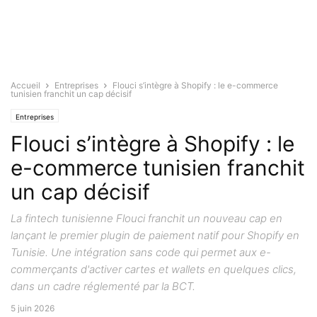
Accueil
Entreprises
Flouci s’intègre à Shopify : le e-commerce
tunisien franchit un cap décisif
Entreprises
Flouci s’intègre à Shopify : le
e-commerce tunisien franchit
un cap décisif
La fintech tunisienne Flouci franchit un nouveau cap en
lançant le premier plugin de paiement natif pour Shopify en
Tunisie. Une intégration sans code qui permet aux e-
commerçants d'activer cartes et wallets en quelques clics,
dans un cadre réglementé par la BCT.
5 juin 2026