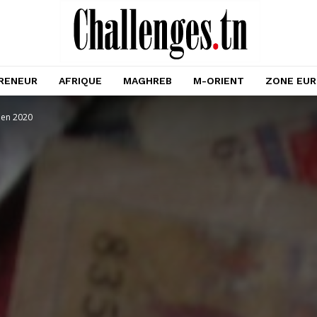
RENEUR
AFRIQUE
MAGHREB
M-ORIENT
ZONE EU
o en 2020