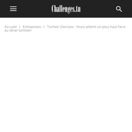
Accueil
Entreprises
Tunisie-Devises : l’euro atteint un plus haut face
au dinar tunisien