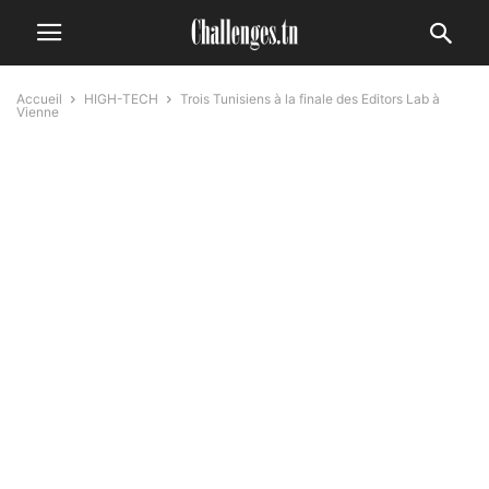
Accueil
HIGH-TECH
Trois Tunisiens à la finale des Editors Lab à
Vienne