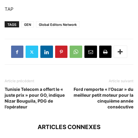
TAP
TAGS
GEN
Global Editors Network
Article précédent
Article suivant
Tunisie Telecom a offert le «
Ford remporte « l’Oscar » du
juste prix » pour GO, indique
meilleur petit moteur pour la
Nizar Bouguila, PDG de
cinquième année
l’opérateur
consécutive
ARTICLES CONNEXES