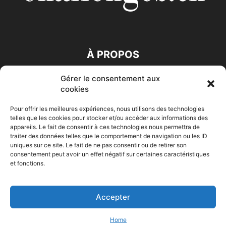
À PROPOS
Gérer le consentement aux
SUIVEZ NOUS
cookies
Pour offrir les meilleures expériences, nous utilisons des technologies
telles que les cookies pour stocker et/ou accéder aux informations des
appareils. Le fait de consentir à ces technologies nous permettra de
traiter des données telles que le comportement de navigation ou les ID
uniques sur ce site. Le fait de ne pas consentir ou de retirer son
consentement peut avoir un effet négatif sur certaines caractéristiques
Accueil
Economie
Entreprises
Entrepreneur
Afrique
et fonctions.
Maghreb
M-Orient
Zone Euro
International
HIGH-TECH
Auto-Moto
Accepter
© Challenges.tn By AAKOM.DIGITAL
Home