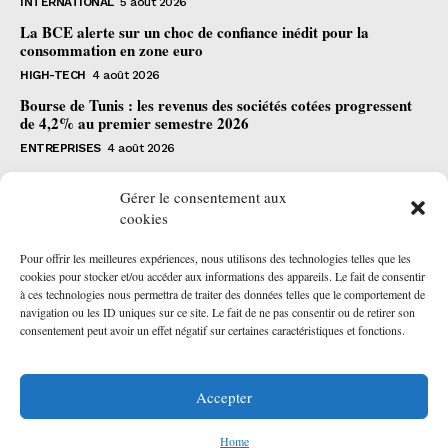
INTERNATIONAL
5 août 2026
La BCE alerte sur un choc de confiance inédit pour la
consommation en zone euro
HIGH-TECH
4 août 2026
Bourse de Tunis : les revenus des sociétés cotées progressent
de 4,2% au premier semestre 2026
ENTREPRISES
4 août 2026
S'abonner
Gérer le consentement aux
cookies
Pour offrir les meilleures expériences, nous utilisons des technologies telles que les
cookies pour stocker et/ou accéder aux informations des appareils. Le fait de consentir
à ces technologies nous permettra de traiter des données telles que le comportement de
navigation ou les ID uniques sur ce site. Le fait de ne pas consentir ou de retirer son
JE SOUSCRIS
consentement peut avoir un effet négatif sur certaines caractéristiques et fonctions.
J'ai lu et j'accepte la
politique de confidentialité
.
Accepter
Home
© 2026 - AAKOM.DIGITAL. All Rights Reserved