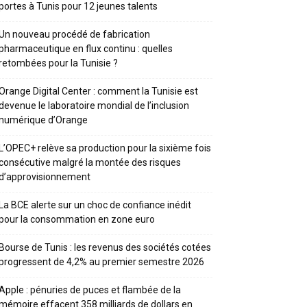
portes à Tunis pour 12 jeunes talents
Un nouveau procédé de fabrication
pharmaceutique en flux continu : quelles
retombées pour la Tunisie ?
Orange Digital Center : comment la Tunisie est
devenue le laboratoire mondial de l’inclusion
numérique d’Orange
L’OPEC+ relève sa production pour la sixième fois
consécutive malgré la montée des risques
d’approvisionnement
La BCE alerte sur un choc de confiance inédit
pour la consommation en zone euro
Bourse de Tunis : les revenus des sociétés cotées
progressent de 4,2% au premier semestre 2026
Apple : pénuries de puces et flambée de la
mémoire effacent 358 milliards de dollars en