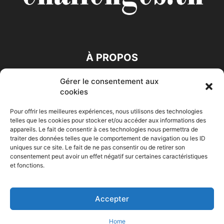
À PROPOS
Gérer le consentement aux
SUIVEZ NOUS
cookies
Pour offrir les meilleures expériences, nous utilisons des technologies
telles que les cookies pour stocker et/ou accéder aux informations des
appareils. Le fait de consentir à ces technologies nous permettra de
traiter des données telles que le comportement de navigation ou les ID
uniques sur ce site. Le fait de ne pas consentir ou de retirer son
consentement peut avoir un effet négatif sur certaines caractéristiques
Accueil
Economie
Entreprises
Entrepreneur
Afrique
et fonctions.
Maghreb
M-Orient
Zone Euro
International
HIGH-TECH
Auto-Moto
Accepter
© Challenges.tn By AAKOM.DIGITAL
Home