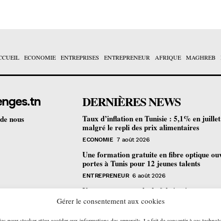
CCUEIL
ECONOMIE
ENTREPRISES
ENTREPRENEUR
AFRIQUE
MAGHREB
DERNIÈRES NEWS
enges.tn
Taux d’inflation en Tunisie : 5,1% en juille
 de nous
malgré le repli des prix alimentaires
ECONOMIE
7 août 2026
Une formation gratuite en fibre optique ou
portes à Tunis pour 12 jeunes talents
ENTREPRENEUR
6 août 2026
Un nouveau procédé de fabrication
pharmaceutique en flux continu : quelles
Gérer le consentement aux cookies
retombées pour la Tunisie ?
ies pour stocker et/ou accéder aux informations des appareils. Le fait de consentir à ces technol
ECONOMIE
6 août 2026