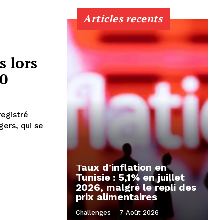
Articles recents
s lors
20
registré
gers, qui se
Taux d’inflation en
Tunisie : 5,1% en juillet
2026, malgré le repli des
prix alimentaires
Challenges
-
7 Août 2026