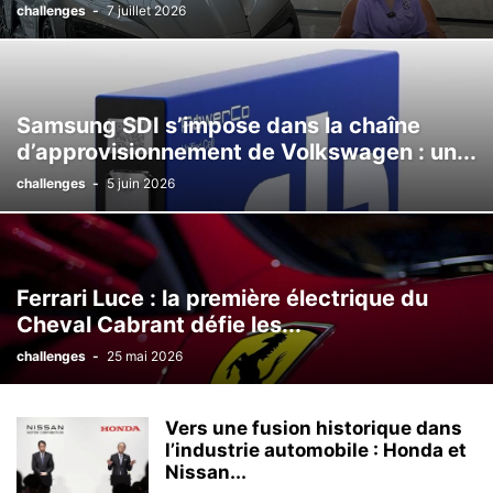
challenges
-
7 juillet 2026
Samsung SDI s’impose dans la chaîne
d’approvisionnement de Volkswagen : un...
challenges
-
5 juin 2026
Ferrari Luce : la première électrique du
Cheval Cabrant défie les...
challenges
-
25 mai 2026
Vers une fusion historique dans
l’industrie automobile : Honda et
Nissan...