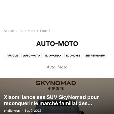
Accueil
Auto-Moto
Page 3
AUTO-MOTO
AFRIQUE
AUTO-MOTO
ECOMONDO
ECONOMIE
ENTREPRENEUR
ENTREPRISES
HIGH-TECH
INTERNATIONAL
INVESTISSEMENT
Auto-Moto
MAGHREB
MOYEN-ORIENT
VIDÉOS SPONSORISÉES
ZONE EURO
Xiaomi lance ses SUV SkyNomad pour
reconquérir le marché familial des...
challenges
-
1 août 2026