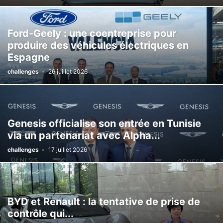
Ford-Geely : une coentreprise pour
produire des véhicules électriques en
Espagne
challenges
-
26 juillet 2026
Genesis officialise son entrée en Tunisie
via un partenariat avec Alpha...
challenges
-
17 juillet 2026
BYD et Renault : la tentative de prise de
contrôle qui...