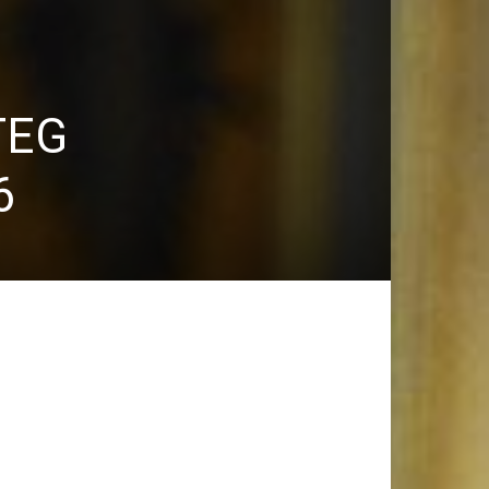
TEG
6