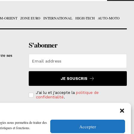
M-ORIENT
ZONE EURO
INTERNATIONAL
HIGH-TECH
AUTO-MOTO
S'abonner
vre ses
JE SOUSCRIS
J'ai lu et j'accepte la
politique de
confidentialité
.
e est
on
ogies nous permettra de traiter des
Accepter
ristiques et fonctions.