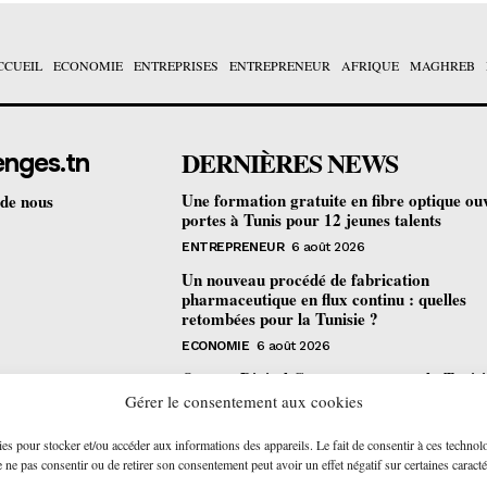
CCUEIL
ECONOMIE
ENTREPRISES
ENTREPRENEUR
AFRIQUE
MAGHREB
DERNIÈRES NEWS
enges.tn
Une formation gratuite en fibre optique ou
 de nous
portes à Tunis pour 12 jeunes talents
ENTREPRENEUR
6 août 2026
Un nouveau procédé de fabrication
pharmaceutique en flux continu : quelles
retombées pour la Tunisie ?
ECONOMIE
6 août 2026
Orange Digital Center : comment la Tunisi
devenue le laboratoire mondial de l’inclusi
Gérer le consentement aux cookies
numérique d’Orange
ies pour stocker et/ou accéder aux informations des appareils. Le fait de consentir à ces technol
ENTREPRISES
6 août 2026
ne pas consentir ou de retirer son consentement peut avoir un effet négatif sur certaines caracté