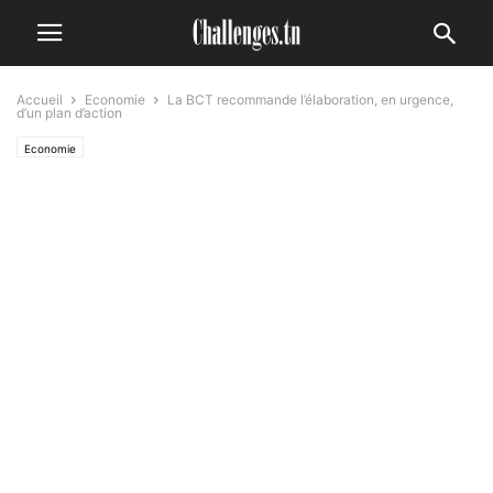
Accueil
Economie
La BCT recommande l’élaboration, en urgence,
d’un plan d’action
Economie