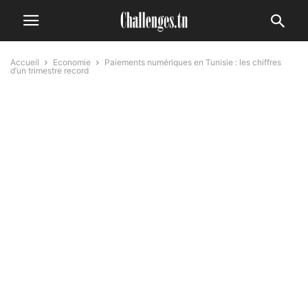
Accueil
Economie
Paiements numériques en Tunisie : les chiffres
d’un trimestre record