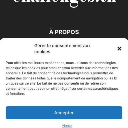
À PROPOS
Gérer le consentement aux
SUIVEZ NOUS
cookies
Pour offrir les meilleures expériences, nous utilisons des technologies
telles que les cookies pour stocker et/ou accéder aux informations des
appareils. Le fait de consentir à ces technologies nous permettra de
traiter des données telles que le comportement de navigation ou les ID
uniques sur ce site. Le fait de ne pas consentir ou de retirer son
consentement peut avoir un effet négatif sur certaines caractéristiques
Accueil
Economie
Entreprises
Entrepreneur
Afrique
et fonctions.
Maghreb
M-Orient
Zone Euro
International
HIGH-TECH
Auto-Moto
Accepter
© Challenges.tn By AAKOM.DIGITAL
Home