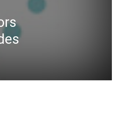
ors
des