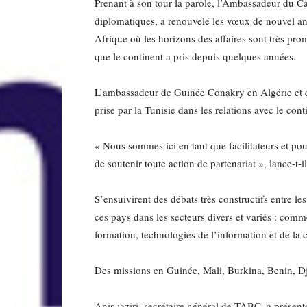
Prenant à son tour la parole, l’Ambassadeur du C
diplomatiques, a renouvelé les vœux de nouvel an 
Afrique où les horizons des affaires sont très pr
que le continent a pris depuis quelques années.
L’ambassadeur de Guinée Conakry en Algérie et en
prise par la Tunisie dans les relations avec le con
« Nous sommes ici en tant que facilitateurs et pou
de soutenir toute action de partenariat », lance-t-i
S’ensuivirent des débats très constructifs entre le
ces pays dans les secteurs divers et variés : comme
formation, technologies de l’information et de 
Des missions en Guinée, Mali, Burkina, Benin, 
Anis jaziri, secrétaire général de TABC, a prése