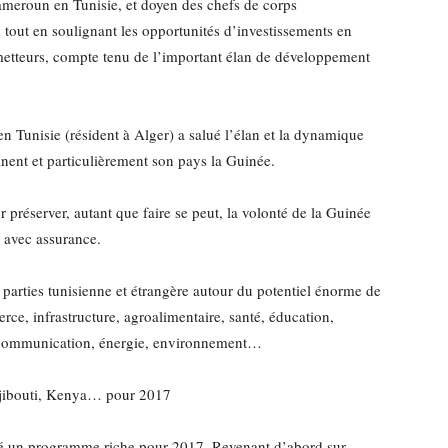
ameroun en Tunisie, et doyen des chefs de corps
tout en soulignant les opportunités d’investissements en
ometteurs, compte tenu de l’important élan de développement
 Tunisie (résident à Alger) a salué l’élan et la dynamique
tinent et particulièrement son pays la Guinée.
r préserver, autant que faire se peut, la volonté de la Guinée
l avec assurance.
s parties tunisienne et étrangère autour du potentiel énorme de
rce, infrastructure, agroalimentaire, santé, éducation,
la communication, énergie, environnement…
Djibouti, Kenya… pour 2017
nté un programme riche pour 2017. Revenant d’abord sur