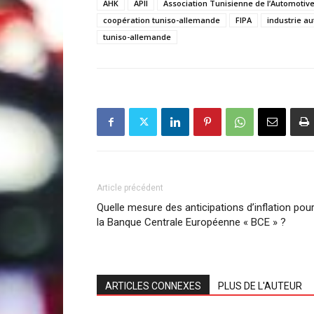
AHK
APII
Association Tunisienne de l’Automotiv
coopération tuniso-allemande
FIPA
industrie a
tuniso-allemande
Article précédent
Quelle mesure des anticipations d’inflation pou
la Banque Centrale Européenne « BCE » ?
ARTICLES CONNEXES
PLUS DE L'AUTEUR