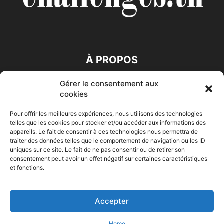
À PROPOS
Gérer le consentement aux
SUIVEZ NOUS
cookies
Pour offrir les meilleures expériences, nous utilisons des technologies
telles que les cookies pour stocker et/ou accéder aux informations des
appareils. Le fait de consentir à ces technologies nous permettra de
traiter des données telles que le comportement de navigation ou les ID
uniques sur ce site. Le fait de ne pas consentir ou de retirer son
consentement peut avoir un effet négatif sur certaines caractéristiques
Accueil
Economie
Entreprises
Entrepreneur
Afrique
et fonctions.
Maghreb
M-Orient
Zone Euro
International
HIGH-TECH
Auto-Moto
Accepter
© Challenges.tn By AAKOM.DIGITAL
Home