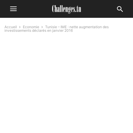
Accueil
Economie
Tunisie – IME : nette augmentation des
investissements déclarés en janvier 2016