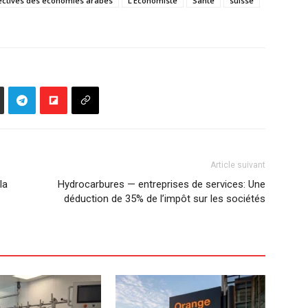
ectives des économies arabes
L’Economiste
Santé
suisse
Article suivant
la
Hydrocarbures — entreprises de services: Une
déduction de 35% de l’impôt sur les sociétés