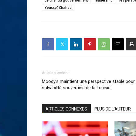
Le chef du gouvernement
leadership
les persp
Youssef Chahed
Article précédent
Moody’s maintient une perspective stable pour 
solvabilité souveraine de la Tunisie
ARTICLES CONNEXES
PLUS DE L'AUTEUR