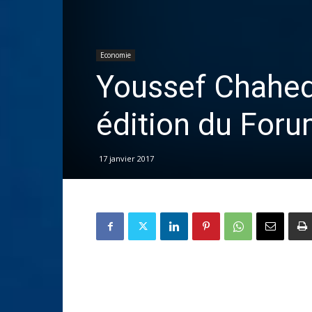
Economie
Youssef Chahed
édition du For
17 janvier 2017