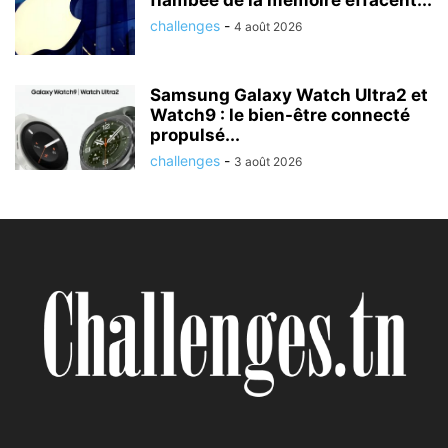
flambée de la mémoire effacent...
challenges
-
4 août 2026
Samsung Galaxy Watch Ultra2 et
Watch9 : le bien-être connecté
propulsé...
challenges
-
3 août 2026