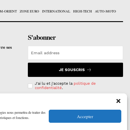
M-ORIENT
ZONE EURO
INTERNATIONAL
HIGH-TECH
AUTO-MOTO
S'abonner
vre ses
JE SOUSCRIS
J'ai lu et j'accepte la
politique de
confidentialité
.
e est
on
ogies nous permettra de traiter des
Accepter
ristiques et fonctions.