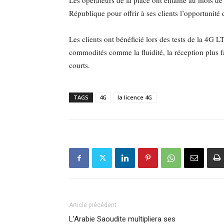
Les opérateurs de la place ont entamé au mois de
République pour offrir à ses clients l’opportunité d
Les clients ont bénéficié lors des tests de la 4G 
commodités comme la fluidité, la réception plus fa
courts.
TAGS
4G
la licence 4G
Article précédent
L’Arabie Saoudite multipliera ses