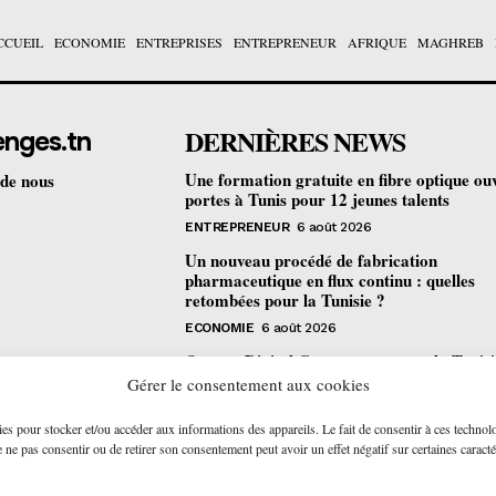
CCUEIL
ECONOMIE
ENTREPRISES
ENTREPRENEUR
AFRIQUE
MAGHREB
DERNIÈRES NEWS
enges.tn
Une formation gratuite en fibre optique ou
 de nous
portes à Tunis pour 12 jeunes talents
ENTREPRENEUR
6 août 2026
Un nouveau procédé de fabrication
pharmaceutique en flux continu : quelles
retombées pour la Tunisie ?
ECONOMIE
6 août 2026
Orange Digital Center : comment la Tunisi
devenue le laboratoire mondial de l’inclusi
Gérer le consentement aux cookies
numérique d’Orange
ies pour stocker et/ou accéder aux informations des appareils. Le fait de consentir à ces technol
ENTREPRISES
6 août 2026
ne pas consentir ou de retirer son consentement peut avoir un effet négatif sur certaines caracté