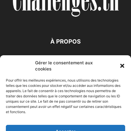
À PROPOS
SUIVEZ NOUS
Gérer le consentement aux
cookies
Pour offrir les meilleures expériences, nous utilisons des technologies
telles que les cookies pour stocker et/ou accéder aux informations des
appareils. Le fait de consentir à ces technologies nous permettra de
traiter des données telles que le comportement de navigation ou les ID
Accueil
Economie
Entreprises
Entrepreneur
Afrique
uniques sur ce site. Le fait de ne pas consentir ou de retirer son
consentement peut avoir un effet négatif sur certaines caractéristiques
Maghreb
M-Orient
Zone Euro
International
et fonctions.
HIGH-TECH
Auto-Moto