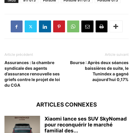
TAGS
911 GT3
Porsche
Porsche 911 GT3
Porsche GT3
Article précédent
Article suivant
Assurances : la chambre
Bourse : Après deux séances
syndicale des agents
baissières de suite, le
d’assurance renouvelle ses
Tunindex a gagné
griefs contre le projet de loi
aujourd’hui 0,17%
du CGA
ARTICLES CONNEXES
Xiaomi lance ses SUV SkyNomad
pour reconquérir le marché
familial des...