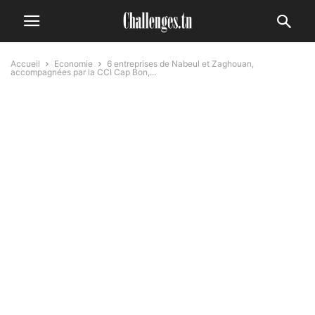
Accueil
Economie
6 entreprises de Nabeul et Zaghouan,
accompagnées par la CCI Cap Bon,...