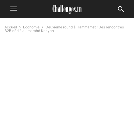
Accueil
Economie
Deuxième round à Hammamet : Des rencontres
B2B dédié au marché Kenyan