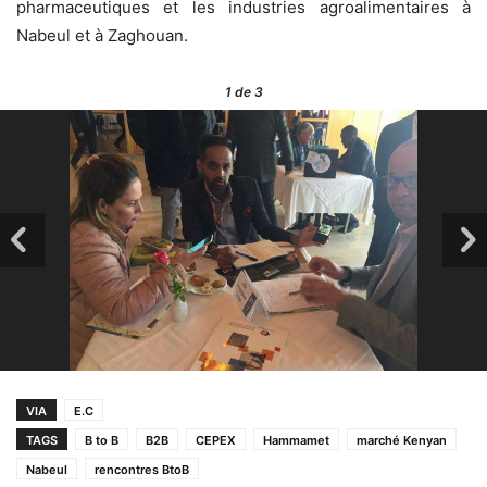
pharmaceutiques et les industries agroalimentaires à
Nabeul et à Zaghouan.
1
de 3
VIA
E.C
TAGS
B to B
B2B
CEPEX
Hammamet
marché Kenyan
Nabeul
rencontres BtoB