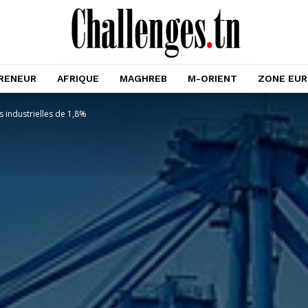
RENEUR
AFRIQUE
MAGHREB
M-ORIENT
ZONE EU
 industrielles de 1,8%