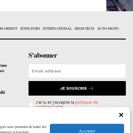
M-ORIENT
ZONE EURO
INTERNATIONAL
HIGH-TECH
AUTO-MOTO
S'abonner
ième
ues
JE SOUSCRIS
dit
J'ai lu et j'accepte la
politique de
confidentialité
.
otées
 2026
ogies nous permettra de traiter des
Accepter
ristiques et fonctions.