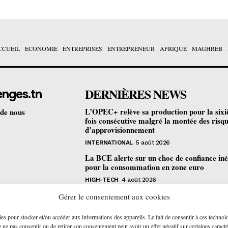
CCUEIL
ECONOMIE
ENTREPRISES
ENTREPRENEUR
AFRIQUE
MAGHREB
DERNIÈRES NEWS
enges.tn
L’OPEC+ relève sa production pour la six
 de nous
fois consécutive malgré la montée des risq
d’approvisionnement
INTERNATIONAL
5 août 2026
La BCE alerte sur un choc de confiance iné
pour la consommation en zone euro
HIGH-TECH
4 août 2026
Bourse de Tunis : les revenus des sociétés c
Gérer le consentement aux cookies
progressent de 4,2% au premier semestre
ies pour stocker et/ou accéder aux informations des appareils. Le fait de consentir à ces technol
ENTREPRISES
4 août 2026
ne pas consentir ou de retirer son consentement peut avoir un effet négatif sur certaines caracté