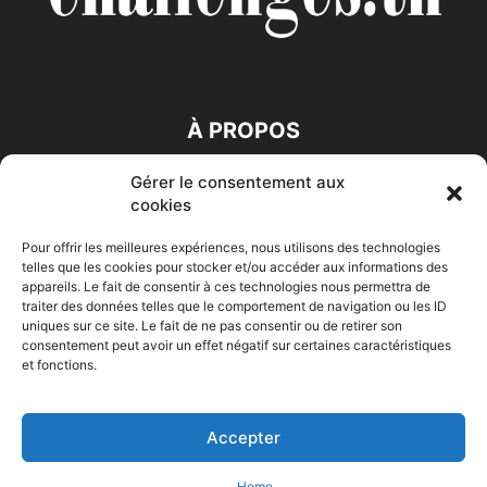
À PROPOS
Gérer le consentement aux
SUIVEZ NOUS
cookies
Pour offrir les meilleures expériences, nous utilisons des technologies
telles que les cookies pour stocker et/ou accéder aux informations des
appareils. Le fait de consentir à ces technologies nous permettra de
traiter des données telles que le comportement de navigation ou les ID
uniques sur ce site. Le fait de ne pas consentir ou de retirer son
consentement peut avoir un effet négatif sur certaines caractéristiques
Accueil
Economie
Entreprises
Entrepreneur
Afrique
et fonctions.
Maghreb
M-Orient
Zone Euro
International
HIGH-TECH
Auto-Moto
Accepter
© Challenges.tn By AAKOM.DIGITAL
Home