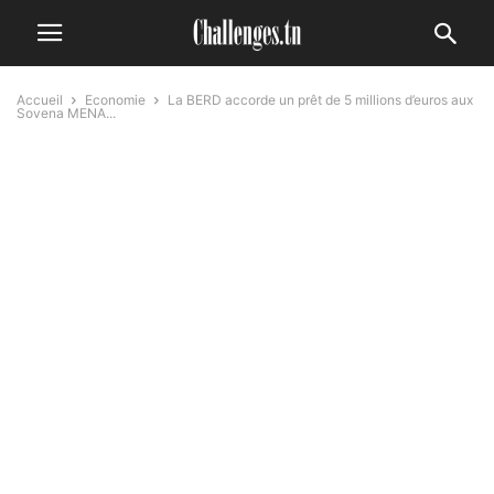
Accueil
Economie
La BERD accorde un prêt de 5 millions d’euros aux
Sovena MENA...