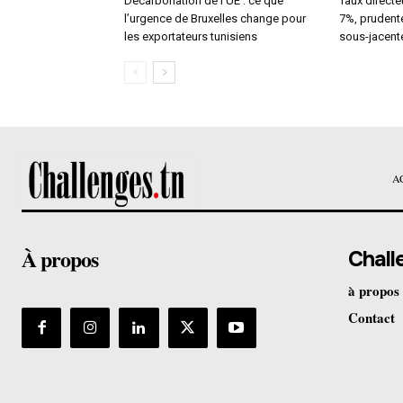
Décarbonation de l’UE : ce que
Taux directeu
l’urgence de Bruxelles change pour
7%, prudente
les exportateurs tunisiens
sous-jacent
A
À propos
Chall
à propos
Contact