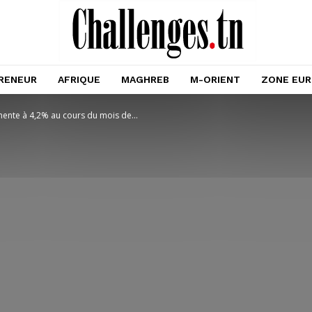
RENEUR
AFRIQUE
MAGHREB
M-ORIENT
ZONE EU
gmente à 4,2% au cours du mois de...