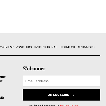
M-ORIENT
ZONE EURO
INTERNATIONAL
HIGH-TECH
AUTO-MOTO
S'abonner
ième
ues
JE SOUSCRIS
dit
J'ai lu et j'accepte la
politique de