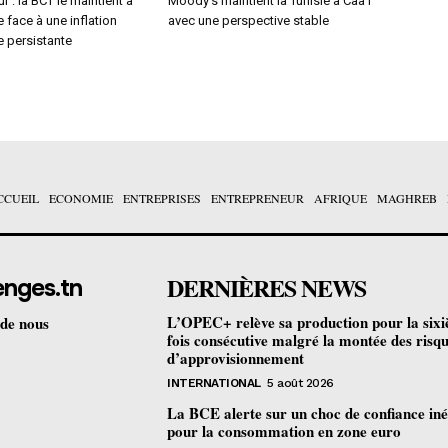
r : la BCT le maintient à
Moody’s maintient la Tunisie à Caa1
 face à une inflation
avec une perspective stable
e persistante
CCUEIL
ECONOMIE
ENTREPRISES
ENTREPRENEUR
AFRIQUE
MAGHREB
DERNIÈRES NEWS
enges.tn
L’OPEC+ relève sa production pour la six
 de nous
fois consécutive malgré la montée des risq
d’approvisionnement
INTERNATIONAL
5 août 2026
La BCE alerte sur un choc de confiance iné
pour la consommation en zone euro