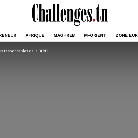
RENEUR
AFRIQUE
MAGHREB
M-ORIENT
ZONE EU
x responsables de la BERD