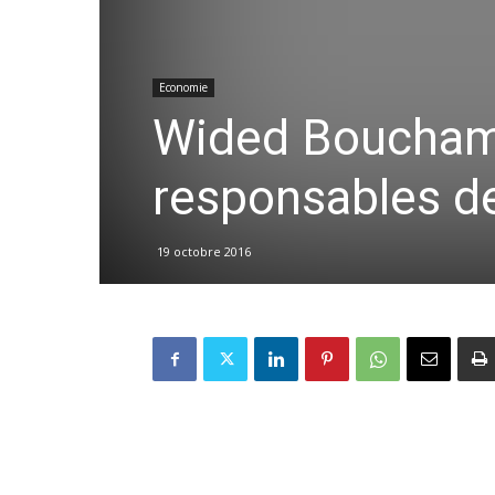
Economie
Wided Bouchama
responsables d
19 octobre 2016