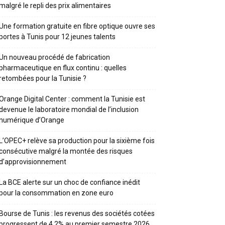
malgré le repli des prix alimentaires
Une formation gratuite en fibre optique ouvre ses
portes à Tunis pour 12 jeunes talents
Un nouveau procédé de fabrication
pharmaceutique en flux continu : quelles
retombées pour la Tunisie ?
Orange Digital Center : comment la Tunisie est
devenue le laboratoire mondial de l’inclusion
numérique d’Orange
L’OPEC+ relève sa production pour la sixième fois
consécutive malgré la montée des risques
d’approvisionnement
La BCE alerte sur un choc de confiance inédit
pour la consommation en zone euro
Bourse de Tunis : les revenus des sociétés cotées
progressent de 4,2% au premier semestre 2026