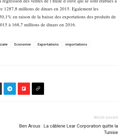
régression des ventes de l’huile d’olive qui se sont établies à
re 1287,8 millions de dinars en 2015. Egalement les
50,1% en raison de la baisse des exportations des produits de
 2015 à 168,7 millions de dinars en 2016.
iale
Economie
Exportations
importations
Article suivant
Ben Arous : La câblerie Lear Corporation quitte la
Tunisie