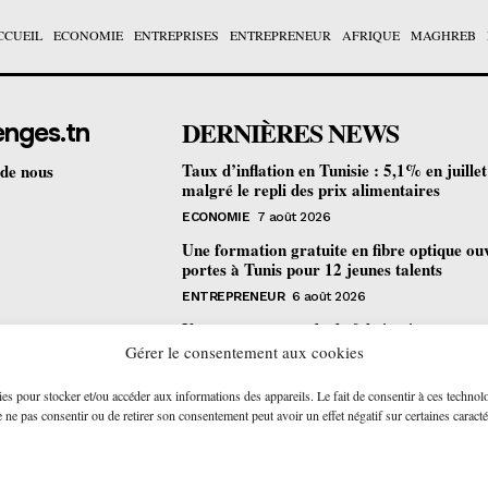
CCUEIL
ECONOMIE
ENTREPRISES
ENTREPRENEUR
AFRIQUE
MAGHREB
DERNIÈRES NEWS
enges.tn
Taux d’inflation en Tunisie : 5,1% en juille
 de nous
malgré le repli des prix alimentaires
ECONOMIE
7 août 2026
Une formation gratuite en fibre optique ou
portes à Tunis pour 12 jeunes talents
ENTREPRENEUR
6 août 2026
Un nouveau procédé de fabrication
pharmaceutique en flux continu : quelles
Gérer le consentement aux cookies
retombées pour la Tunisie ?
ies pour stocker et/ou accéder aux informations des appareils. Le fait de consentir à ces technol
ECONOMIE
6 août 2026
ne pas consentir ou de retirer son consentement peut avoir un effet négatif sur certaines caracté
© 2026 - AAKOM.DIGITAL. All Rights Reserved