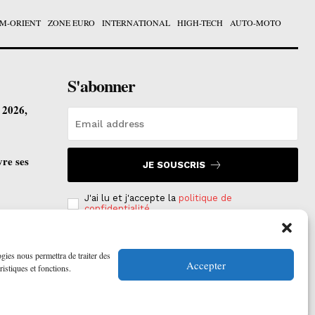
M-ORIENT
ZONE EURO
INTERNATIONAL
HIGH-TECH
AUTO-MOTO
S'abonner
t 2026,
vre ses
JE SOUSCRIS
J'ai lu et j'accepte la
politique de
confidentialité
.
ogies nous permettra de traiter des
Accepter
ristiques et fonctions.