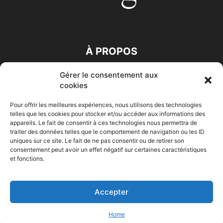
À PROPOS
Gérer le consentement aux
SUIVEZ NOUS
cookies
Pour offrir les meilleures expériences, nous utilisons des technologies
telles que les cookies pour stocker et/ou accéder aux informations des
appareils. Le fait de consentir à ces technologies nous permettra de
traiter des données telles que le comportement de navigation ou les ID
uniques sur ce site. Le fait de ne pas consentir ou de retirer son
consentement peut avoir un effet négatif sur certaines caractéristiques
Accueil
Economie
Entreprises
Entrepreneur
Afrique
et fonctions.
Maghreb
M-Orient
Zone Euro
International
HIGH-TECH
Auto-Moto
Accepter
© Challenges.tn By AAKOM.DIGITAL
Home