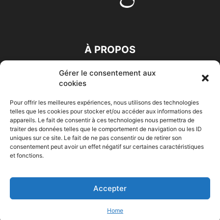
À PROPOS
Gérer le consentement aux
SUIVEZ NOUS
cookies
Pour offrir les meilleures expériences, nous utilisons des technologies
telles que les cookies pour stocker et/ou accéder aux informations des
appareils. Le fait de consentir à ces technologies nous permettra de
traiter des données telles que le comportement de navigation ou les ID
uniques sur ce site. Le fait de ne pas consentir ou de retirer son
consentement peut avoir un effet négatif sur certaines caractéristiques
Accueil
Economie
Entreprises
Entrepreneur
Afrique
et fonctions.
Maghreb
M-Orient
Zone Euro
International
HIGH-TECH
Auto-Moto
Accepter
© Challenges.tn By AAKOM.DIGITAL
Home