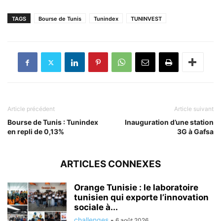
TAGS
Bourse de Tunis
Tunindex
TUNINVEST
Article précédent
Article suivant
Bourse de Tunis : Tunindex
Inauguration d’une station
en repli de 0,13%
3G à Gafsa
ARTICLES CONNEXES
Orange Tunisie : le laboratoire
tunisien qui exporte l’innovation
sociale à...
challenges
-
6 août 2026